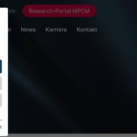
Research-Portal MPCM
DE
EN
ngen
News
Karriere
Kontakt
z